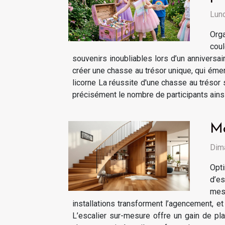
Lund
Orga
coul
souvenirs inoubliables lors d’un anniversa
créer une chasse au trésor unique, qui émerv
licorne La réussite d'une chasse au trésor s
précisément le nombre de participants ainsi 
Ma
Dima
Opt
d’es
mes
installations transforment l’agencement, e
L’escalier sur-mesure offre un gain de pla