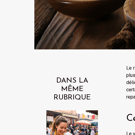
Le 
plu
DANS LA
déli
MÊME
cert
RUBRIQUE
repa
Ce
Le v