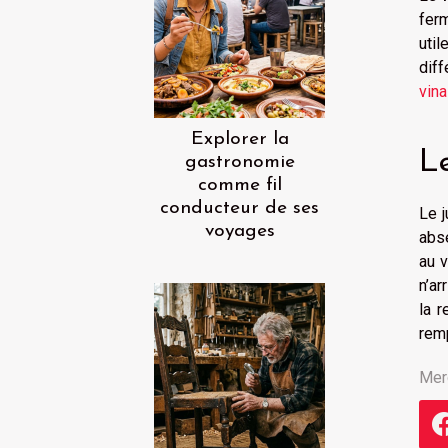
ferm
util
diff
vina
Explorer la
Le
gastronomie
comme fil
conducteur de ses
Le j
voyages
abse
au v
n’ar
la r
remp
Mer