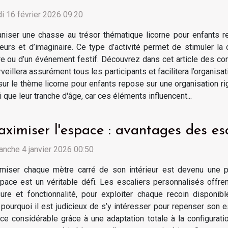
i 16 février 2026 09:20
niser une chasse au trésor thématique licorne pour enfants 
eurs et d’imaginaire. Ce type d’activité permet de stimuler la 
ire ou d’un événement festif. Découvrez dans cet article des co
eillera assurément tous les participants et facilitera l’organisat
ur le thème licorne pour enfants repose sur une organisation rigo
que leur tranche d'âge, car ces éléments influencent...
ximiser l'espace : avantages des esc
nche 4 janvier 2026 00:50
imiser chaque mètre carré de son intérieur est devenu une p
pace est un véritable défi. Les escaliers personnalisés offren
ure et fonctionnalité, pour exploiter chaque recoin disponi
t pourquoi il est judicieux de s’y intéresser pour repenser son 
ce considérable grâce à une adaptation totale à la configuratio