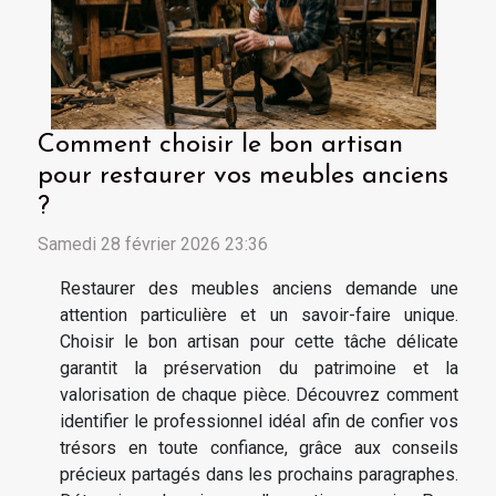
Comment choisir le bon artisan
pour restaurer vos meubles anciens
?
Samedi 28 février 2026 23:36
Restaurer des meubles anciens demande une
attention particulière et un savoir-faire unique.
Choisir le bon artisan pour cette tâche délicate
garantit la préservation du patrimoine et la
valorisation de chaque pièce. Découvrez comment
identifier le professionnel idéal afin de confier vos
trésors en toute confiance, grâce aux conseils
précieux partagés dans les prochains paragraphes.