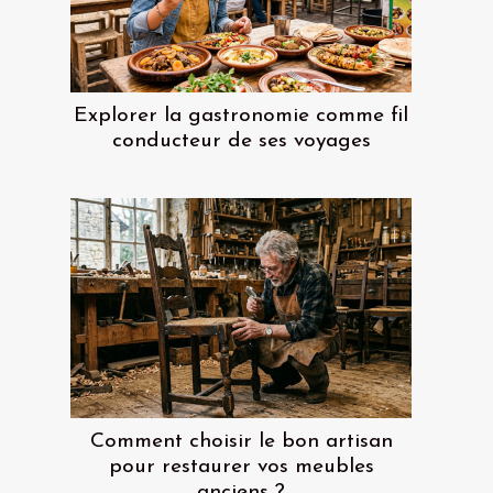
Explorer la gastronomie comme fil
conducteur de ses voyages
Comment choisir le bon artisan
pour restaurer vos meubles
anciens ?