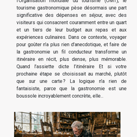
l’Organisation mondiale du tourisme (OMT), le
tourisme gastronomique pèse désormais une part
significative des dépenses en séjour, avec des
visiteurs qui consacrent couramment entre un quart
et un tiers de leur budget aux repas et aux
expériences culinaires. Dans ce contexte, voyager
pour goûter n’a plus rien d’anecdotique, et faire de
la gastronomie un fil conducteur transforme un
itinéraire en récit, plus dense, plus mémorable.
Quand l’assiette dicte l’itinéraire Et si votre
prochaine étape se choisissait au marché, plutôt
que sur une carte ? La logique n’a rien de
fantaisiste, parce que la gastronomie est une
boussole incroyablement concrète, elle...