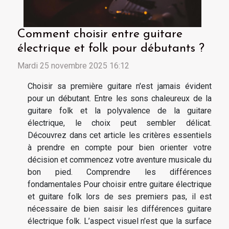
Comment choisir entre guitare
électrique et folk pour débutants ?
Mardi 25 novembre 2025 16:12
Choisir sa première guitare n'est jamais évident
pour un débutant. Entre les sons chaleureux de la
guitare folk et la polyvalence de la guitare
électrique, le choix peut sembler délicat.
Découvrez dans cet article les critères essentiels
à prendre en compte pour bien orienter votre
décision et commencez votre aventure musicale du
bon pied. Comprendre les différences
fondamentales Pour choisir entre guitare électrique
et guitare folk lors de ses premiers pas, il est
nécessaire de bien saisir les différences guitare
électrique folk. L’aspect visuel n’est que la surface