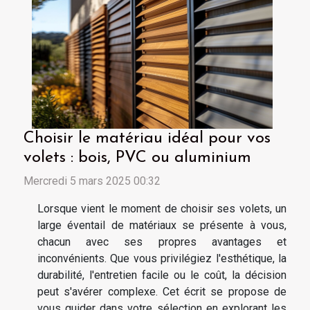
Choisir le matériau idéal pour vos
volets : bois, PVC ou aluminium
Mercredi 5 mars 2025 00:32
Lorsque vient le moment de choisir ses volets, un
large éventail de matériaux se présente à vous,
chacun avec ses propres avantages et
inconvénients. Que vous privilégiez l'esthétique, la
durabilité, l'entretien facile ou le coût, la décision
peut s'avérer complexe. Cet écrit se propose de
vous guider dans votre sélection en explorant les