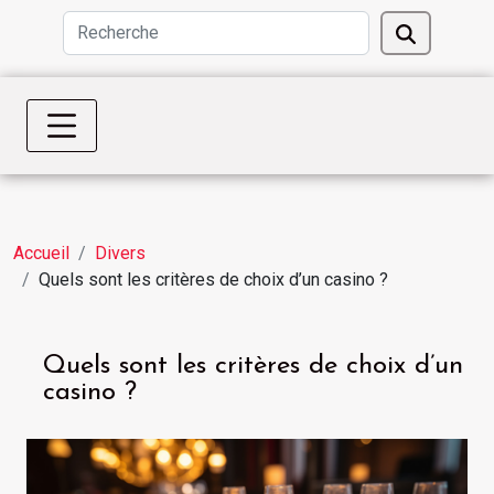
Accueil
Divers
Quels sont les critères de choix d’un casino ?
Quels sont les critères de choix d’un
casino ?