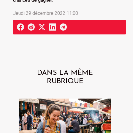
chances de gagner.
Jeudi 29 décembre 2022 11:00
DANS LA MÊME
RUBRIQUE