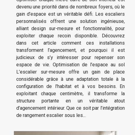
devenu une priorité dans de nombreux foyers, où le
gain d’espace est un véritable défi. Les escaliers
personnalisés offrent une solution ingénieuse,
alliant design sur-mesure et fonctionnalité, pour
exploiter chaque recoin disponible. Découvrez
dans cet article comment ces installations
transforment l’agencement, et pourquoi il est
judicieux de s’y intéresser pour repenser son
espace de vie. Optimisation de l’espace au sol
L’escalier sur-mesure offre un gain de place
considérable grâce à une adaptation totale à la
configuration de l’habitat et à vos besoins. En
exploitant chaque centimètre, il transforme la
structure portante en un véritable atout
d’agencement intérieur. Que ce soit par l’intégration
de rangement escalier sous les...