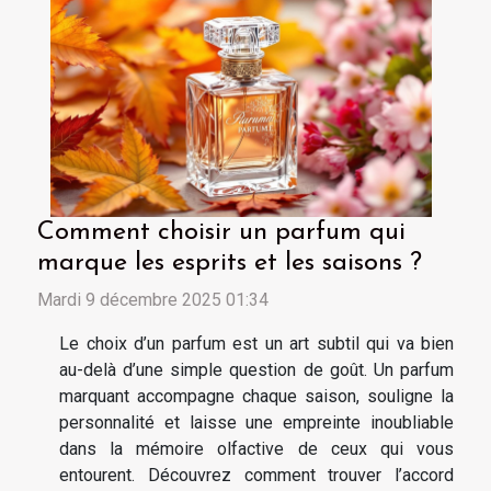
Comment choisir un parfum qui
marque les esprits et les saisons ?
Mardi 9 décembre 2025 01:34
Le choix d’un parfum est un art subtil qui va bien
au-delà d’une simple question de goût. Un parfum
marquant accompagne chaque saison, souligne la
personnalité et laisse une empreinte inoubliable
dans la mémoire olfactive de ceux qui vous
entourent. Découvrez comment trouver l’accord