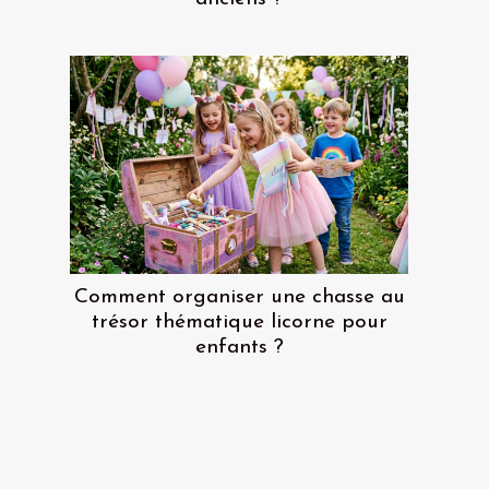
Comment organiser une chasse au
trésor thématique licorne pour
enfants ?