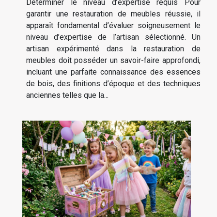
Déterminer le niveau d’expertise requis Pour
garantir une restauration de meubles réussie, il
apparaît fondamental d’évaluer soigneusement le
niveau d’expertise de l’artisan sélectionné. Un
artisan expérimenté dans la restauration de
meubles doit posséder un savoir-faire approfondi,
incluant une parfaite connaissance des essences
de bois, des finitions d’époque et des techniques
anciennes telles que la...