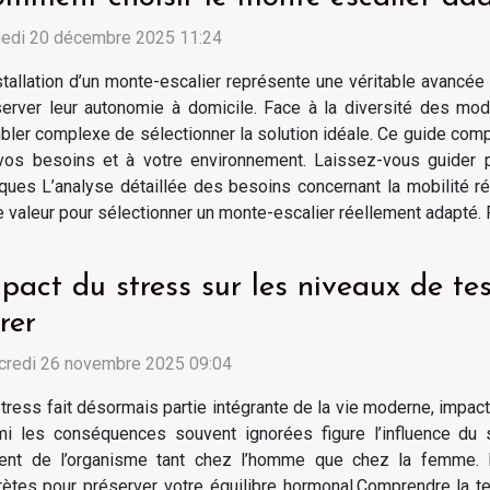
edi 20 décembre 2025 11:24
stallation d’un monte-escalier représente une véritable avancée
erver leur autonomie à domicile. Face à la diversité des mod
ler complexe de sélectionner la solution idéale. Ce guide compl
vos besoins et à votre environnement. Laissez-vous guider po
ues L’analyse détaillée des besoins concernant la mobilité réd
e valeur pour sélectionner un monte-escalier réellement adapté. Po
pact du stress sur les niveaux de te
rer
credi 26 novembre 2025 09:04
tress fait désormais partie intégrante de la vie moderne, impact
mi les conséquences souvent ignorées figure l’influence du 
ent de l’organisme tant chez l’homme que chez la femme. P
ètes pour préserver votre équilibre hormonal.Comprendre la 