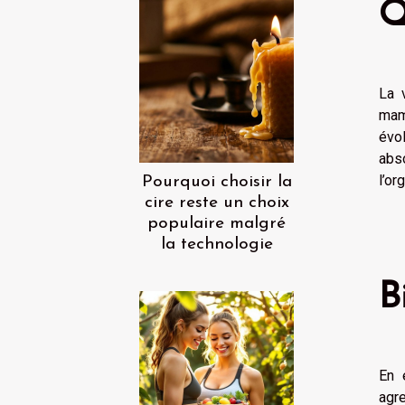
Q
La 
mam
évol
abs
l’or
Pourquoi choisir la
cire reste un choix
populaire malgré
la technologie
B
En 
agre