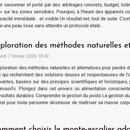
ent saisonnier et porté par des arbitrages concrets, budget, tol
 » sur les zones sensibles. Pourquoi, à l’heure des appareils c
ficacité immédiate… et visible Un résultat net, tout de suite. C’e
sse une peau lisse sans attendre un protocole étalé...
ploration des méthodes naturelles et
di 7 février 2026 18:42
ploration des méthodes naturelles et alternatives pour perdre d
x qui recherchent des solutions douces et respectueuses de l
vantes, basées sur des principes scientifiques et holistique
invasifs. Plongez dans cet univers où alimentation conscien
résultats durables. Comprendre la gestion du poids La gestion d
ral pour toute personne désireuse de maîtriser sa masse corpore
mment choisir le monte-escalier ada