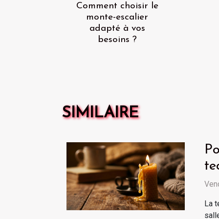
Comment choisir le
monte-escalier
adapté à vos
besoins ?
SIMILAIRE
Po
te
Vend
La t
sall