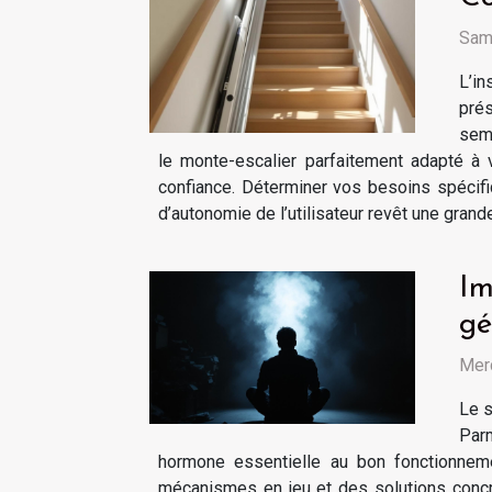
Sam
L’in
prés
semb
le monte-escalier parfaitement adapté à 
confiance. Déterminer vos besoins spécifiq
d’autonomie de l’utilisateur revêt une grand
Im
gé
Mer
Le s
Par
hormone essentielle au bon fonctionnem
mécanismes en jeu et des solutions concr