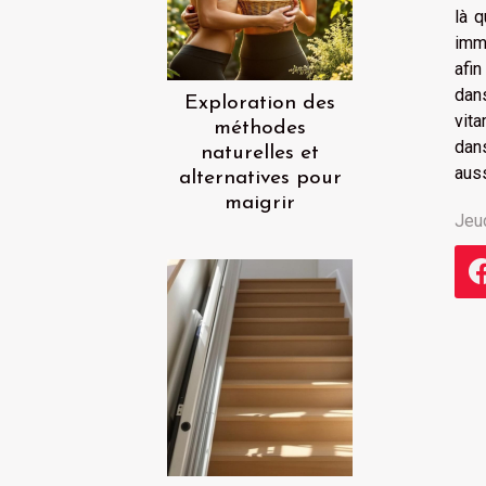
là q
immu
afin
dans
Exploration des
vita
méthodes
dans
naturelles et
auss
alternatives pour
maigrir
Jeud