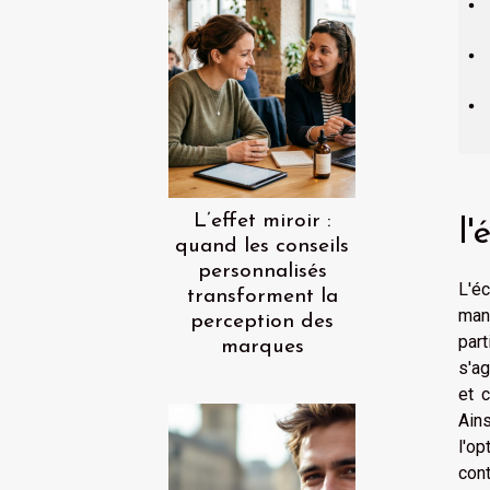
L’effet miroir :
l'
quand les conseils
personnalisés
L'é
transforment la
man
perception des
part
marques
s'a
et 
Ain
l'op
cont