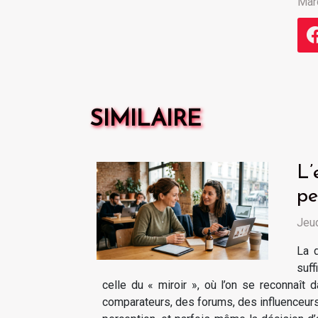
Mar
SIMILAIRE
L’
pe
Jeud
La d
suff
celle du « miroir », où l’on se reconnaît d
comparateurs, des forums, des influenceurs e