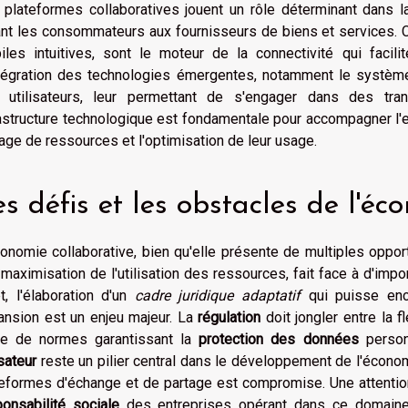
 plateformes collaboratives jouent un rôle déterminant dans l
iant les consommateurs aux fournisseurs de biens et services. 
iles intuitives, sont le moteur de la connectivité qui faci
tégration des technologies émergentes, notamment le système pa
 utilisateurs, leur permettant de s'engager dans des trans
rastructure technologique est fondamentale pour accompagner l
age de ressources et l'optimisation de leur usage.
s défis et les obstacles de l'éc
conomie collaborative, bien qu'elle présente de multiples oppo
maximisation de l'utilisation des ressources, fait face à d'imp
t, l'élaboration d'un
cadre juridique adaptatif
qui puisse enc
ansion est un enjeu majeur. La
régulation
doit jongler entre la f
ce de normes garantissant la
protection des données
personn
isateur
reste un pilier central dans le développement de l'économi
eformes d'échange et de partage est compromise. Une attention
ponsabilité sociale
des entreprises opérant dans ce domaine