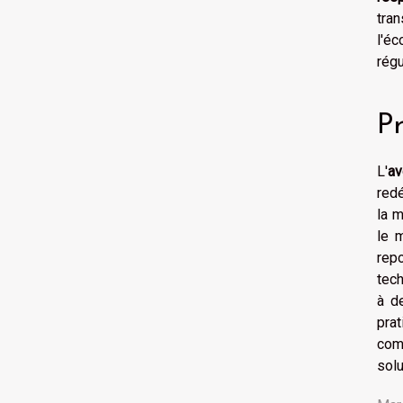
tra
l'é
régu
Pr
L'
av
red
la 
le 
rep
tech
à d
pra
com
sol