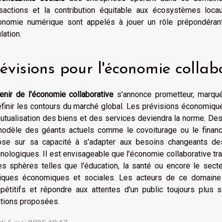
nsactions et la contribution équitable aux écosystèmes loca
conomie numérique sont appelés à jouer un rôle prépondér
lation.
évisions pour l'économie collab
enir de l'économie collaborative
s'annonce prometteur, marqu
éfinir les contours du marché global. Les prévisions économiqu
mutualisation des biens et des services deviendra la norme. De
modèle des géants actuels comme le covoiturage ou le financ
ose sur sa capacité à s'adapter aux besoins changeants d
nologiques. Il est envisageable que l'économie collaborative tr
es sphères telles que l'éducation, la santé ou encore le secte
tiques économiques et sociales. Les acteurs de ce domaine d
pétitifs et répondre aux attentes d'un public toujours plus so
utions proposées.