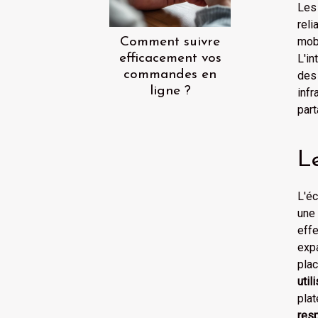
Les
rel
mob
Comment suivre
efficacement vos
L'in
commandes en
des
ligne ?
inf
part
Le
L'é
une 
effe
exp
pla
util
plat
res