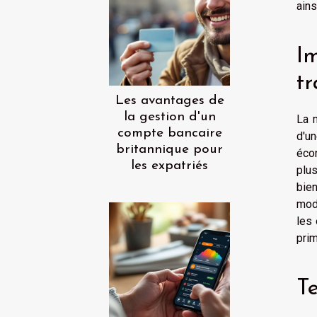
ains
I
tr
Les avantages de
la gestion d'un
La 
compte bancaire
d'u
britannique pour
éco
les expatriés
plu
bie
modi
les 
prim
T